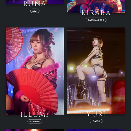
RUNA
KIRARA
new
CARNIVAL BOSS
YURI
ILLUMI
LEADER
MANAGER