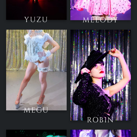
YUZU
MELODY
MEGU
ROBIN