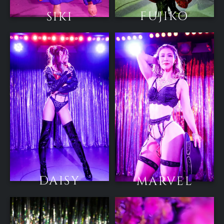
FUJIKO
SIKI
DAISY
MARVEL