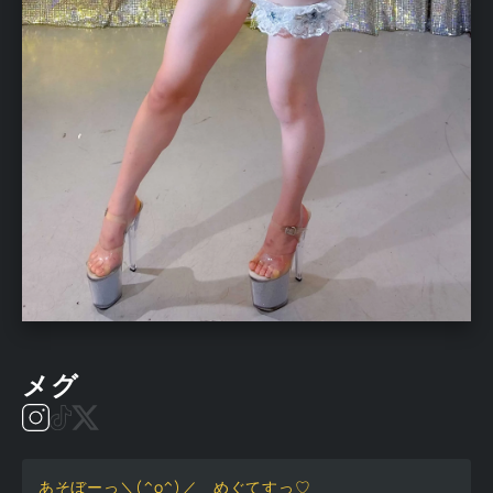
メグ
あそぼーっ＼(^o^)／ めぐてすっ♡