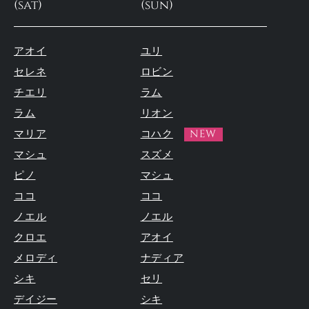
(sat)
(sun)
アオイ
ユリ
セレネ
ロビン
チエリ
ラム
ラム
リオン
マリア
コハク
NEW
マシュ
スズメ
ピノ
マシュ
ココ
ココ
ノエル
ノエル
クロエ
アオイ
メロディ
ナディア
シキ
セリ
デイジー
シキ