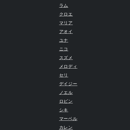
ラム
クロエ
マリア
アオイ
ユナ
ニコ
スズメ
メロディ
セリ
デイジー
ノエル
ロビン
シキ
マーベル
カレン