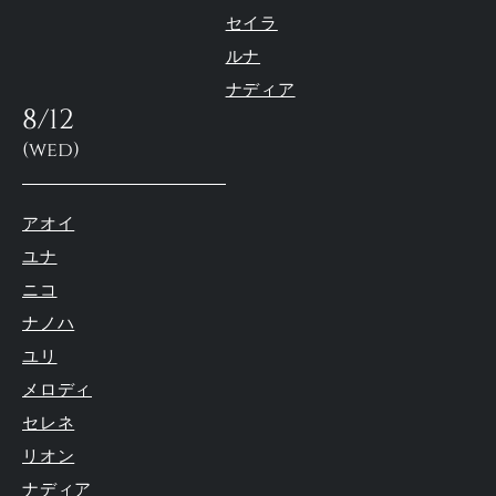
セイラ
ルナ
ナディア
8/12
(wed)
アオイ
ユナ
ニコ
ナノハ
ユリ
メロディ
セレネ
リオン
ナディア