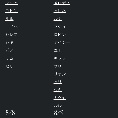
マシュ
メロディ
ロビン
セレネ
ルル
ルナ
ナノハ
マシュ
セレネ
ロビン
シキ
デイジー
ピノ
ユナ
ラム
キララ
セリ
サリー
リオン
セリ
シキ
カグヤ
ルル
8/8
8/9