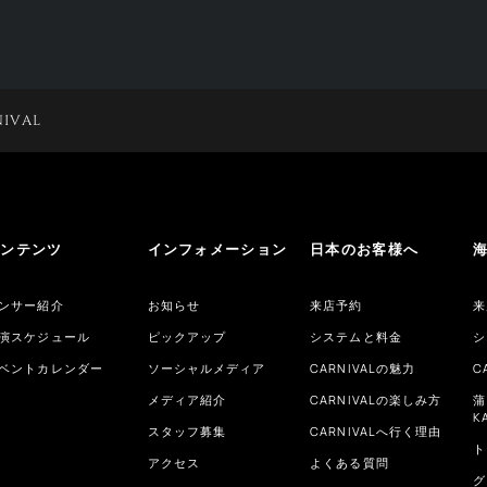
NIVAL
コンテンツ
インフォメーション
日本のお客様へ
ンサー紹介
お知らせ
来店予約
来
演スケジュール
ピックアップ
システムと料金
シ
ベントカレンダー
ソーシャルメディア
CARNIVALの魅力
C
メディア紹介
CARNIVALの楽しみ方
蒲
K
スタッフ募集
CARNIVALへ行く理由
ト
アクセス
よくある質問
グ