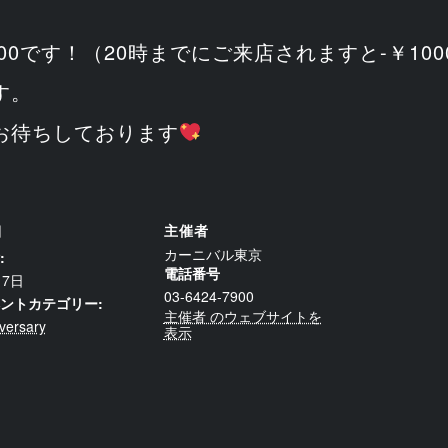
00です！（20時までにご来店されますと-￥1000
す。
お待ちしております
細
主催者
カーニバル東京
:
電話番号
17日
03-6424-7900
ントカテゴリー:
主催者 のウェブサイトを
versary
表示