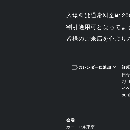
入場料は通常料金¥120
割引適用可となってま
皆様のご来店を心より
詳
カレンダーに追加
日付
7月
イベ
anni
会場
カーニバル東京