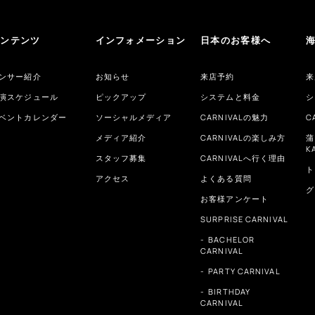
コンテンツ
インフォメーション
日本のお客様へ
ンサー紹介
お知らせ
来店予約
来
演スケジュール
ピックアップ
システムと料金
シ
ベントカレンダー
ソーシャルメディア
CARNIVALの魅力
C
メディア紹介
CARNIVALの楽しみ方
蒲
K
スタッフ募集
CARNIVALへ行く理由
ト
アクセス
よくある質問
グ
お客様アンケート
SURPRISE CARNIVAL
BACHELOR
CARNIVAL
PARTY CARNIVAL
BIRTHDAY
CARNIVAL