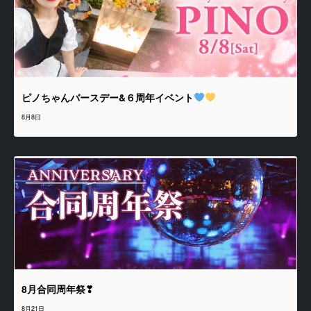
ピノちゃんバースデー&６周年イベント
8月8日
8月合同周年祭❣
8月21日