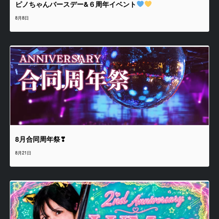
ピノちゃんバースデー&６周年イベント
8月8日
8月合同周年祭❣
8月21日