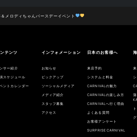
年＆メロディちゃんバースデーイベント
コンテンツ
インフォメーション
日本のお客様へ
ンサー紹介
お知らせ
来店予約
来
演スケジュール
ピックアップ
システムと料金
シ
ベントカレンダー
ソーシャルメディア
CARNIVALの魅力
C
メディア紹介
CARNIVALの楽しみ方
蒲
K
スタッフ募集
CARNIVALへ行く理由
ト
アクセス
よくある質問
グ
お客様アンケート
SURPRISE CARNIVAL