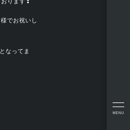
ております❣
皆様でお祝いし
可となってま