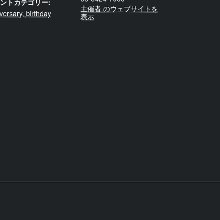
ントカテゴリー:
主催者 のウェブサイトを
versary
,
birthday
表示
ト