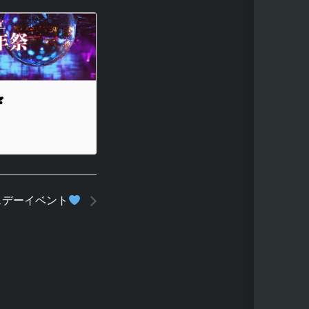
❣
スデーイベント