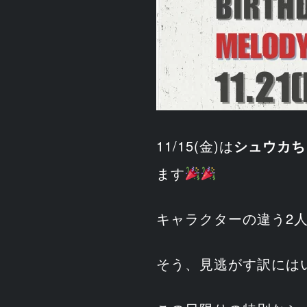
11/15(金)は
シュウカち
ます
キャラクターの違う2
そう、見逃がす訳には