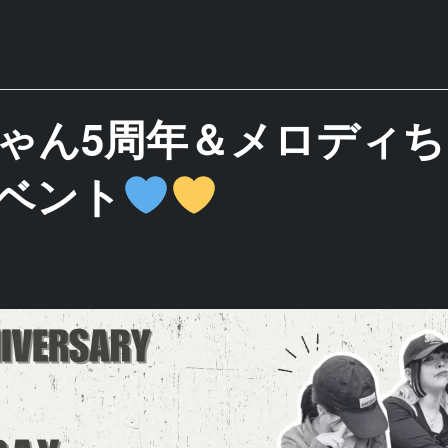
ゃん5周年＆メロディ
ベント