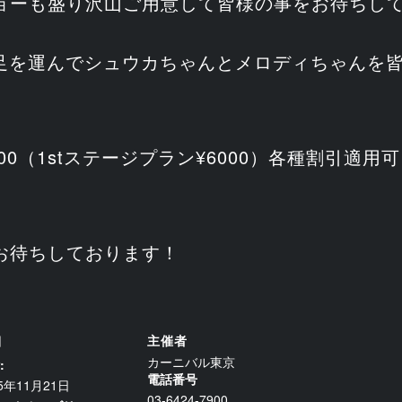
ョーも盛り沢山ご用意して皆様の事をお待ちし
京に足を運んでシュウカちゃんとメロディちゃんを
00（1stステージプラン¥6000）各種割引適用
お待ちしております！
細
主催者
カーニバル東京
:
電話番号
25年11月21日
03-6424-7900