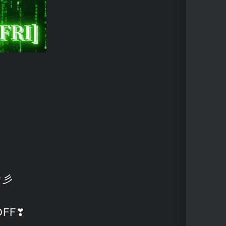
☆彡
FF❣