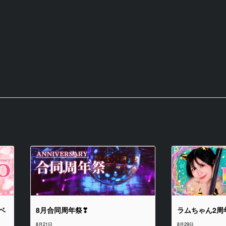
ト
ベ
8月合同周年祭❣
ラムちゃん2周
8月21日
8月29日