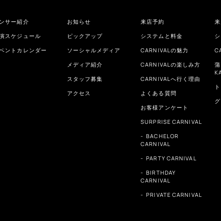
ンサー紹介
お知らせ
来店予約
来
演スケジュール
ピックアップ
システムと料金
シ
ベントカレンダー
ソーシャルメディア
CARNIVALの魅力
C
メディア紹介
CARNIVALの楽しみ方
蒲
K
スタッフ募集
CARNIVALへ行く理由
ト
アクセス
よくある質問
グ
お客様アンケート
SURPRISE CARNIVAL
BACHELOR
CARNIVAL
PARTY CARNIVAL
BIRTHDAY
CARNIVAL
PRIVATE CARNIVAL