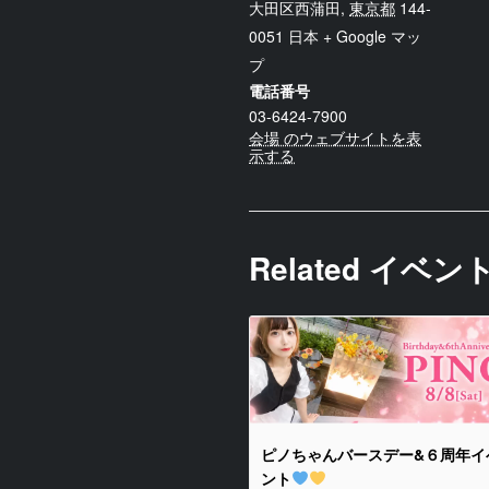
大田区西蒲田
,
東京都
144-
0051
日本
+ Google マッ
プ
電話番号
03-6424-7900
会場 のウェブサイトを表
示する
Related イベン
ピノちゃんバースデー&６周年イ
ント