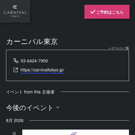
ご予約はこちら
カーニバル東京
« イベント一覧
03-6424-7900
Phone
https://carnivaltokyo.jp/
Website
イベント from this 主催者
今後のイベント
日
付
8月 2026
を
選
択
日